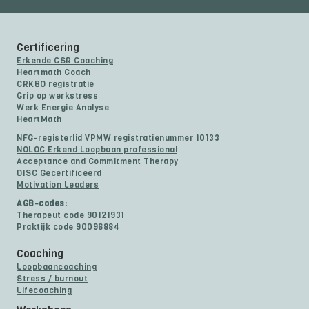
Certificering
Erkende CSR Coaching
Heartmath Coach
CRKBO registratie
Grip op werkstress
Werk Energie Analyse
HeartMath
NFG-registerlid VPMW registratienummer 10133
NOLOC Erkend Loopbaan professional
Acceptance and Commitment Therapy
DISC Gecertificeerd
Motivation Leaders
AGB-codes:
Therapeut code 90121931
Praktijk code 90096884
Coaching
Loopbaancoaching
Stress / burnout
Lifecoaching