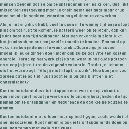
mensen zeggen dat ze om te ontspannen series kijken. Dat lijkt
misschien rustgevend maar je brein heeft het daar maar druk
mee om al die beelden, woorden en geluiden te verwerken.
Als je het erg druk hebt, veel te doen in te weinig tijd en je stopt
niet om tot rust te komen, je batterij weer op te laden, dan kan
je dat best een tijd volhouden. Met een vakantie in zicht lukt
het je misschien net om jezelf staande te houden. Eenmaal op
vakantie ben je de eerste week ziek…Daarna ga je zoveel
mogelijk leuke dingen doen maar ook zulke activiteiten kosten
energie. Terug op het werk zit je snel weer in het oude patroon
en sleep je jezelf tot de volgende vakantie. Totdat je lichaam
als het ware zegt: “Als jij niet stopt, stop ik”. Hoe kan je ervoor
zorgen dat je op tijd rust zodat je in balans blijft en niet
onderuitgaat?
Rusten betekent dus niet stoppen met werk en op vakantie
gaan maar juist naast je werk en alle andere bezigheden de tijd
nemen om te ontspannen en gedurende de dag kleine pauzes te
nemen
Rusten betekent niet alleen maar op bed liggen, zoals we dat al
snel associëren. Rust nemen is ook iets ontspannends doen op
een laag tempo met weinig prikkels.